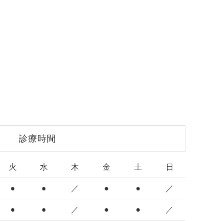
診療時間
火
水
木
金
土
日
●
●
／
●
●
／
●
●
／
●
●
／