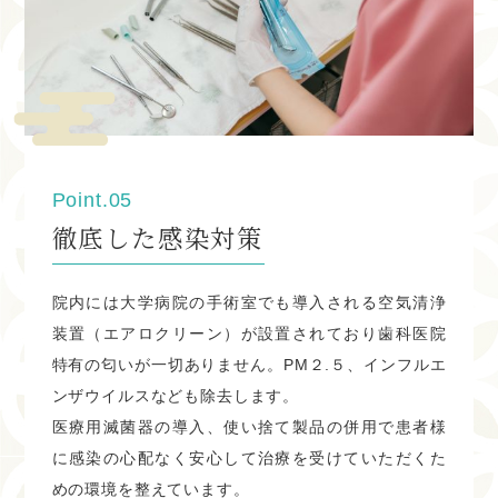
木曜診療致します。
3・7・10・14・17・20・24・28・31
WEB予約、電話予約可能です。
2024.01.20
Point.05
２月の休診日
徹底した感染対策
１月の休診日は下記の通りです。
院内には大学病院の手術室でも導入される空気清浄
※木曜、日曜、祝日がお休みとなります。 祝日のある週は
装置（エアロクリーン）が設置されており歯科医院
木曜診療致します。
特有の匂いが一切ありません。PM２.５、インフルエ
ンザウイルスなども除去します。
１・4・8・11・12・18・23・25・29
医療用滅菌器の導入、使い捨て製品の併用で患者様
WEB予約、電話予約開始しております。
に感染の心配なく安心して治療を受けていただくた
めの環境を整えています。