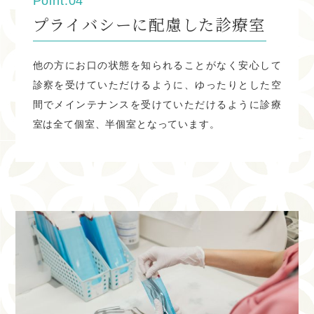
Point.04
経験は問いません。
プライバシーに配慮した診療室
カリキュラムに沿って丁寧に指導致
します。
他の方にお口の状態を知られることがなく安心して
患者さんに寄り添える
診察を受けていただけるように、ゆったりとした空
間でメインテナンスを受けていただけるように診療
向上心のある方に応募して頂きたい
室は全て個室、半個室となっています。
とおもいます。電話、
InstagramDMからご連絡お待ちし
ております。
2024.02.16
３月の休診日
３月の休診日は下記の通りです。
※木曜、日曜、祝日がお休みとなります。 祝日のある週は