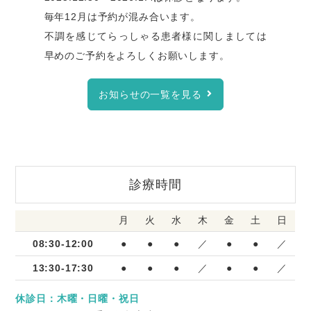
毎年12月は予約が混み合います。
不調を感じてらっしゃる患者様に関しましては
早めのご予約をよろしくお願いします。
電話は診療日、診療時間内のみ対応となりま
す。WEB予約は24h365日可能です。
お知らせの一覧を見る
2025.03.18
臨時休診のお知らせ
診療時間
3/ 18 〜3/21 休診となります。
月
火
水
木
金
土
日
お困りの患者様にはご迷惑をおかけ致しますが
08:30-12:00
●
●
●
／
●
●
／
ご理解のほどよろしくお願い致します。
13:30-17:30
●
●
●
／
●
●
／
なお休診日にお困りの患者様は佐那具の服部歯
科医院で対応可能な場合がございます。
休診日：木曜・日曜・祝日