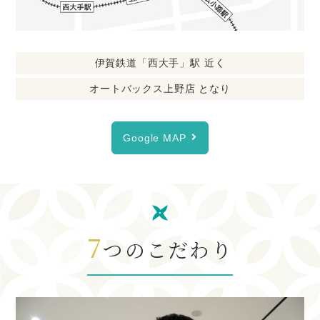
力を入れています。 診療をおこなっていくため
に スタッフはとても大切な存在です。 ⁡ しか
し、スタッフのほとんどが女性で 出産や子育て
などとのの両立のために せっかくの仕事を退職
伊賀鉄道「西大手」駅 近く
してしまうという 問題があります。 家族との
オートバックス上野店 となり
時間やプライベートの時間を 確保するため、医
院全体でバックアップ していこうと考えまし
Google MAP
た。 そのような理由から、 今回の休診日の変
更となります。 ⁡ ⁡ 通院中の患者様の皆様には ご
迷惑をおかけしますことを 心よりお詫び申し上
げます。 ご理解とご協力のほど 何卒よろしく
お願い申し上げます。
7
つのこだわり
2025.01.04
１月の休診日