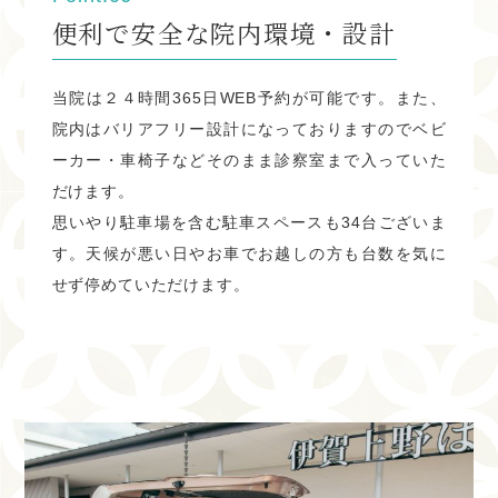
１月の休診日
便利で安全な院内環境・設計
１月の休診日は下記の通りです。
当院は２４時間365日WEB予約が可能です。また、
※木曜、日曜、祝日がお休みとなります。 祝日のある週は
院内はバリアフリー設計になっておりますのでベビ
木曜診療致します。
ーカー・車椅子などそのまま診察室まで入っていた
だけます。
１・2・3・7・8・14・18・21・25・28
思いやり駐車場を含む駐車スペースも34台ございま
WEB予約、電話予約開始しております。
す。天候が悪い日やお車でお越しの方も台数を気に
せず停めていただけます。
2023.11.21
12月の休診日
12月の休診日は下記の通りです。
※木曜、日曜、祝日がお休みとなります。 祝日のある週は
木曜診療致します。