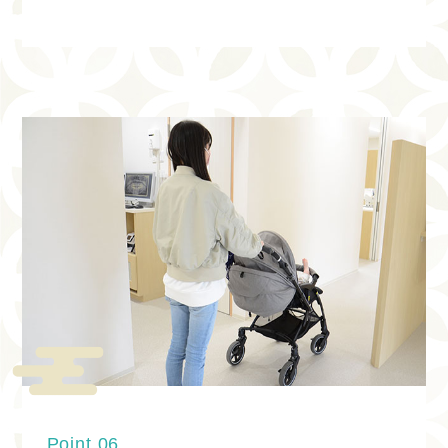
2023.12.29
年末年始の診療日について
患者様やご家族をはじめ地域の皆様の温かいご
支援、ご協力により本年の診療を無事に終える
ことができましたことを感謝いたします。本当
にありがとうございました。
12/29（金）〜1/3（水）は休診となります。
1/4（木）から通常診療となります。
ご不便をおかけしますが何卒よろしくお願い致
します。
皆様にとって2024年も素晴らしい年であります
よう心よりお祈り申し上げます。
良い年をお迎えくださいませ。
2023.12.29
Point.06