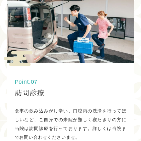
3・7・10・14・17・21・24・29・30・31
WEB予約、電話予約開始しております。
2023.10.31
11月の休診日
11月の休診日は下記の通りです。
※木曜、日曜、祝日がお休みとなります。 祝日のある週は
木曜診療致します。
Point.07
訪問診療
3・5・9・12・16・19・23・26・30
WEB予約、電話予約開始しております。
食事の飲み込みがし辛い、口腔内の洗浄を行ってほ
しいなど、ご自身での来院が難しく寝たきりの方に
2023.05.20
当院は訪問診療を行っております。詳しくは当院ま
6月の休診日
でお問い合わせくださいませ。