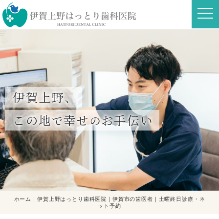
t
o
g
g
l
e
n
a
v
i
g
a
伊賀上野
、
t
i
o
この地
幸せ
お手伝い
で
の
n
ホーム｜伊賀上野はっとり歯科医院｜伊賀市の歯医者｜土曜終日診療・ネ
ット予約