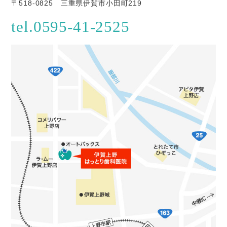
〒518−0001 三重県伊賀市佐那具６４０ 服部
〒518-0825
三重県伊賀市小田町219
歯科医院
tel.0595-41-2525
月、火、金 8:45〜12:00 14:30〜18:00
水、土 8:45〜12:00 PM休診
木 休診日
2025.01.04
診療日日程変更のお知らせ
2025年4月から祝日のある週の木曜日は休診日
となります。
この度の休診日の変更の理由は 「より良い人材
確保をして、 医療としての技術・サービス向上
のため」です。 当院では、虫歯や歯周病に悩ま
されない お口の健康づくりとして 予防歯科に