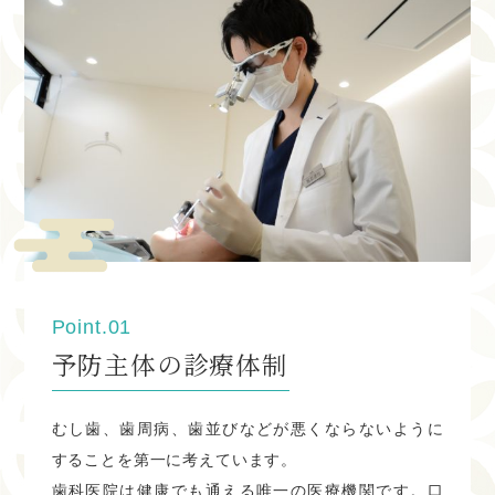
１月の休診日は下記の通りです。
※木曜、日曜、祝日がお休みとなります。 祝日のある週は
木曜診療致します。
１・2・3・5・9・12・13・19・23・26・30
WEB予約、電話予約可能です。
＊2025年4月から祝日のある週の木曜日も休診
とさせていただきます。
2024.07.20
Point.01
８月の休診日
予防主体の診療体制
８月の休診日は下記の通りです。
※木曜、日曜、祝日がお休みとなります。 祝日のある週は
むし歯、歯周病、歯並びなどが悪くならないように
木曜診療致します。
することを第一に考えています。
歯科医院は健康でも通える唯一の医療機関です。口