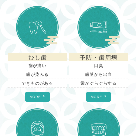
むし歯
予防・歯周病
歯が痛い
口臭
歯が染みる
歯茎から出血
できものがある
歯がぐらぐらする
MORE
MORE