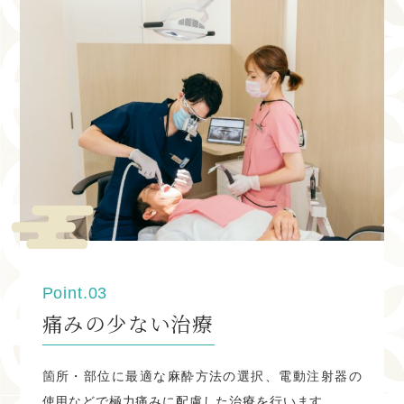
WEB予約、電話予約可能です。
2024.04.01
５月の休診日
５月の休診日は下記の通りです。
※木曜、日曜、祝日がお休みとなります。 祝日のある週は
木曜診療致します。
3・4・5・6・12・16・19・23・26・30
WEB予約、電話予約可能です。
Point.03
痛みの少ない治療
2024.03.27
４月の休診日
箇所・部位に最適な麻酔方法の選択、電動注射器の
４月の休診日は下記の通りです。
使用などで極力痛みに配慮した治療を行います。