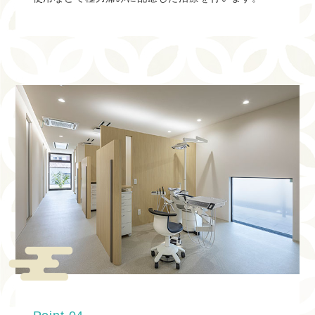
※木曜、日曜、祝日がお休みとなります。 祝日のある週は
木曜診療致します。
４・７・11・14・18・21・25・28・29
WEB予約、電話予約可能です。
2024.02.16
求人募集！
予約数増大のためスタッフの追加募
集を行っております。
当院では応募をして頂く前に
医院見学と説明会も開催していま
す。