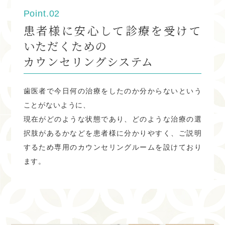
６月の休診日
Point.02
６月の休診日は下記の通りです。
患者様に安心して診療を受けて
※木曜、日曜、祝日がお休みとなります。 祝日のある週は
いただくための
木曜診療致します。
カウンセリングシステム
2・6・9・13・16・20・23・27・30
歯医者で今日何の治療をしたのか分からないという
WEB予約、電話予約可能です。
ことがないように、
現在がどのような状態であり、どのような治療の選
2024.04.25
択肢があるかなどを患者様に分かりやすく、ご説明
ゴールデンウィークの休診日
するため専用のカウンセリングルームを設けており
ます。
ゴールデンウィークの休診日は下記の通りで
す。
4月28・29 5月3・4・5・6