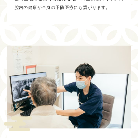
１・4・8・11・12・13・14・15・18・22・
腔内の健康が全身の予防医療にも繋がります。
25・29
WEB予約、電話予約可能です。
2024.07.09
７月の休診日
７月の休診日は下記の通りです。
※木曜、日曜、祝日がお休みとなります。 祝日のある週は
木曜診療致します。
4・7・11・14・18・21・25・28
WEB予約、電話予約可能です。
2024.05.26